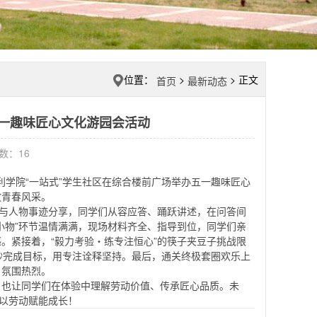
位置：
>
> 正文
首页
最新动态
五一趣味匠心文化游园会活动
击数：
16
利学院“一站式”学生社区在综合楼前广场举办五一趣味匠心
放青春风采。
答与人物事迹分享，同学们从容应答、踊跃讲述，在问答间
小物”环节温情满满，现场材料齐全、指导到位，同学们亲
。紧接着，“毅力考验・练专注恒心”的筷子夹豆子挑战限
秒完成目标，用专注诠释坚持。最后，通关终极套圈欢乐上
、氛围热烈。
，也让同学们在体验中理解劳动价值、传承匠心品质。未
，以劳动赋能成长！