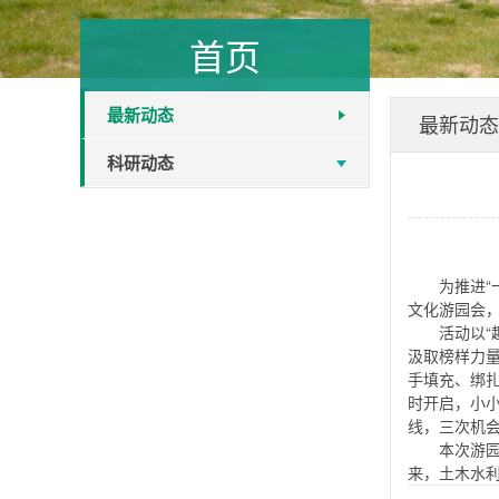
首页
最新动态
最新动态
科研动态
为推进“
文化游园会
活动以
汲取榜样力
手填充、绑
时开启，小
线，三次机
本次游
来，土木水利