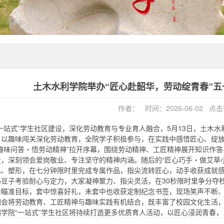
土木水利学院举办“匠心赴韶华，劳动绽青春”
作者： 时间：2026-06-02 点
一站式”学生社区建设，深化劳动教育与专业育人融合，5月13日，土木水
，以趣味闯关深化劳动教育，全院学子积极参与，在实践中感悟匠心、绽
“趣味问答・悟劳动精神”拉开序幕，围绕劳动精神、工匠精神展开知识作
量，深刻领会爱岗敬业、专注坚守的精神内涵。随后的“匠心巧手・做艾草
扎、塑形，在七分钟限时里完成专属作品，指尖流转匠心，动手收获成就感
小豆子考验耐心与定力，大家凝神聚力、指尖灵活，在30秒限时里争分夺
会瞄准目标，套中惊喜好礼，未套中也收获定制纪念书签，现场笑声不断
园会将劳动教育、工匠精神与趣味实践有机结合，既丰富了校园文化生活
学院“一站式”学生社区将持续打造更多优质育人活动，以匠心浸润青春